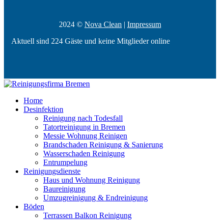
2024 ©
Nova Clean
|
Impressum
Aktuell sind 224 Gäste und keine Mitglieder online
Home
Desinfektion
Reinigung nach Todesfall
Tatortreinigung in Bremen
Messie Wohnung Reinigen
Brandschaden Reinigung & Sanierung
Wasserschaden Reinigung
Entrumpelung
Reinigungsdienste
Haus und Wohnung Reinigung
Baureinigung
Umzugreinigung & Endreinigung
Böden
Terrassen Balkon Reinigung