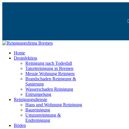
Home
Desinfektion
Reinigung nach Todesfall
Tatortreinigung in Bremen
Messie Wohnung Reinigen
Brandschaden Reinigung &
Sanierung
Wasserschaden Reinigung
Entrumpelung
Reinigungsdienste
Haus und Wohnung Reinigung
Baureinigung
Umzugreinigung &
Endreinigung
Böden