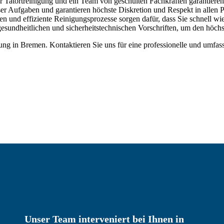
r Tatortreinigung und ein Team von geschulten Fachkräften garantieren
eser Aufgaben und garantieren höchste Diskretion und Respekt in allen 
en und effiziente Reinigungsprozesse sorgen dafür, dass Sie schnell 
 gesundheitlichen und sicherheitstechnischen Vorschriften, um den höch
igung in Bremen. Kontaktieren Sie uns für eine professionelle und umf
Unser Team interveniert bei Ihnen in